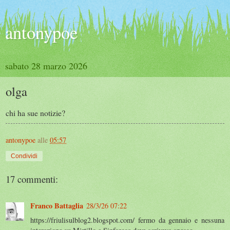
antonypoe
sabato 28 marzo 2026
olga
chi ha sue notizie?
antonypoe
alle
05:57
Condividi
17 commenti:
Franco Battaglia
28/3/26 07:22
https://friulisulblog2.blogspot.com/ fermo da gennaio e nessuna