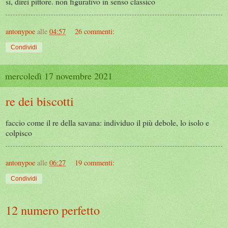
sì, direi pittore. non figurativo in senso classico
antonypoe
alle
04:57
26 commenti:
Condividi
mercoledì 17 novembre 2021
re dei biscotti
faccio come il re della savana: individuo il più debole, lo isolo e
colpisco
antonypoe
alle
06:27
19 commenti:
Condividi
12 numero perfetto