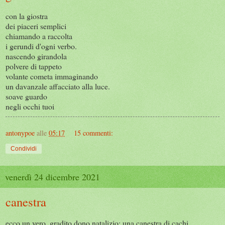
con la giostra
dei piaceri semplici
chiamando a raccolta
i gerundi d'ogni verbo.
nascendo girandola
polvere di tappeto
volante cometa immaginando
un davanzale affacciato alla luce.
soave guardo
negli occhi tuoi
antonypoe
alle
05:17
15 commenti:
Condividi
venerdì 24 dicembre 2021
canestra
ecco un vero, gradito dono natalizio: una canestra di cachi