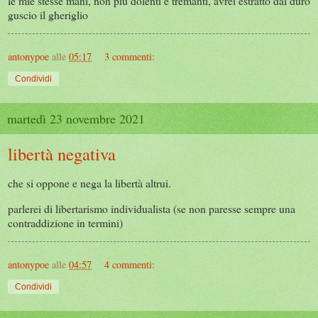
le mie stesse mani, non più dolenti e tremanti, avrei estratto dal duro
guscio il gheriglio
antonypoe
alle
05:17
3 commenti:
Condividi
martedì 23 novembre 2021
libertà negativa
che si oppone e nega la libertà altrui.
parlerei di libertarismo individualista (se non paresse sempre una
contraddizione in termini)
antonypoe
alle
04:57
4 commenti:
Condividi