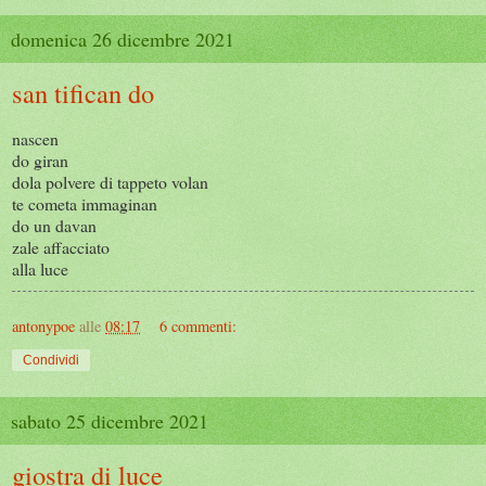
domenica 26 dicembre 2021
san tifican do
nascen
do giran
dola polvere di tappeto volan
te cometa immaginan
do un davan
zale affacciato
alla luce
antonypoe
alle
08:17
6 commenti:
Condividi
sabato 25 dicembre 2021
giostra di luce