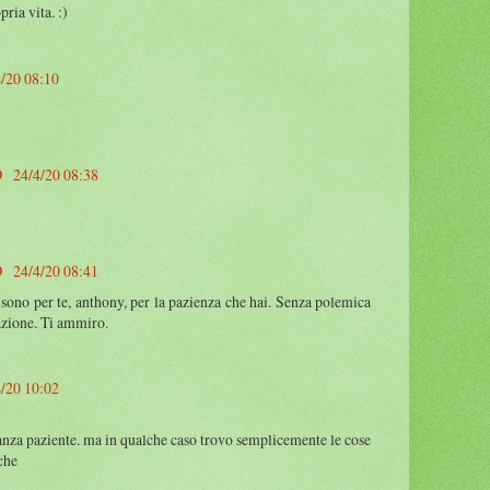
ria vita. :)
/20 08:10
️
24/4/20 08:38
️
24/4/20 08:41
 sono per te, anthony, per la pazienza che hai. Senza polemica
azione. Ti ammiro.
/20 10:02
tanza paziente. ma in qualche caso trovo semplicemente le cose
che