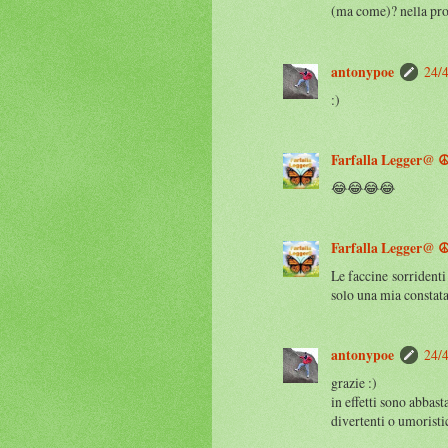
(ma come)? nella prop
antonypoe
24/4
:)
Farfalla Legger@ ☮
😂😂😂😂
Farfalla Legger@ ☮
Le faccine sorridenti
solo una mia constat
antonypoe
24/4
grazie :)
in effetti sono abbas
divertenti o umoristi