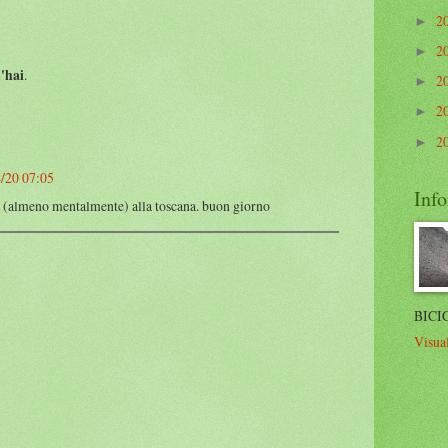
2
►
2
►
'hai
.
2
►
2
►
2
►
/20 07:05
Info
 (almeno mentalmente) alla toscana. buon giorno
BICI
Visual