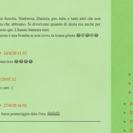
 fiorella, Sinforosa, Daniela, gus, lulu, e tanti altri che non
za che abbiamo. Si divertente quando di desta ma anche per
 solo qui. L'hanno bannata tutti.
questa è una bomba.se non trova la tisana giusta 😂🤣😂🤣😂
️
24/4/20 11:32
onavirus 😂😂😂😂
/20 07:12
 care :)
2
►
️
27/4/20 16:02
2
►
i buon pomeriggio data l'ora. 🤗🤗🤗
2
►
2
►