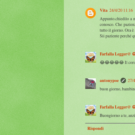
Vita
24/4/20 11:16
Appunto.chiedilo a me
conosco. Che pazien
tutto il giorno. Ora è
Sii paziente perché 
Farfalla Legger@ ☮
😂😂😂😂😂 Il cor
antonypoe
27/4
buon giorno, bambine
Farfalla Legger@ ☮
Buongiorno a te, anz
Rispondi