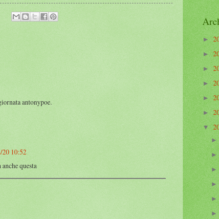
Arc
2
►
2
►
2
►
2
►
2
►
 giornata antonypoe.
2
►
2
▼
/20 10:52
ta anche questa