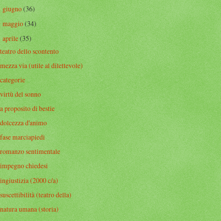
giugno
(36)
►
maggio
(34)
►
aprile
(35)
▼
teatro dello scontento
mezza via (utile al dilettevole)
categorie
virtù del sonno
a proposito di bestie
dolcezza d'animo
fase marciapiedi
romanzo sentimentale
impegno chiedesi
ingiustizia (2000 c/a)
suscettibilità (teatro della)
natura umana (storia)