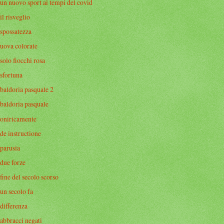
un nuovo sport ai tempi del covid
il risveglio
spossatezza
uova colorate
solo fiocchi rosa
sfortuna
baldoria pasquale 2
baldoria pasquale
oniricamente
de instructione
parusia
due forze
fine del secolo scorso
un secolo fa
differenza
abbracci negati