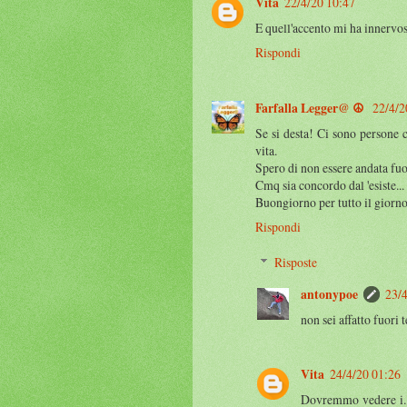
Vita
22/4/20 10:47
E quell'accento mi ha innervosi
Rispondi
Farfalla Legger@ ☮️
22/4/2
Se si desta! Ci sono persone 
vita.
Spero di non essere andata fuo
Cmq sia concordo dal 'esiste...
Buongiorno per tutto il giorno
Rispondi
Risposte
antonypoe
23/4
non sei affatto fuori
Vita
24/4/20 01:26
Dovremmo vedere i... 