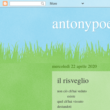
antonypo
mercoledì 22 aprile 2020
il risveglio
non ciò ch'hai veduto
esiste
quel ch'hai vissuto
destandoti