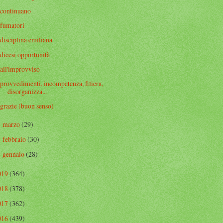
continuano
fumatori
disciplina emiliana
dicesi opportunità
all'improvviso
provvedimenti, incompetenza, filiera,
disorganizza...
grazie (buon senso)
marzo
(29)
►
febbraio
(30)
►
gennaio
(28)
►
019
(364)
018
(378)
017
(362)
016
(439)