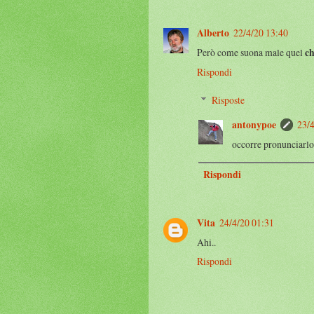
Alberto
22/4/20 13:40
Però come suona male quel
ch
Rispondi
Risposte
antonypoe
23/4
occorre pronunciarlo
Rispondi
Vita
24/4/20 01:31
Ahi..
Rispondi