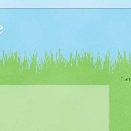
e
Lett