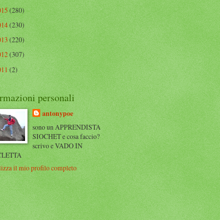
015
(280)
014
(230)
013
(220)
012
(307)
011
(2)
rmazioni personali
antonypoe
sono un APPRENDISTA
SIOCHET e cosa faccio?
scrivo e VADO IN
CLETTA
izza il mio profilo completo