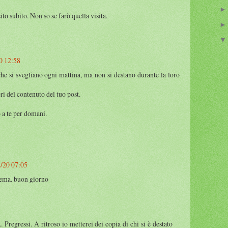
to subito. Non so se farò quella visita.
0 12:58
che si svegliano ogni mattina, ma non si destano durante la loro
ri del contenuto del tuo post.
 a te per domani.
/20 07:05
 tema. buon giorno
Pregressi. A ritroso io metterei dei copia di chi si è destato